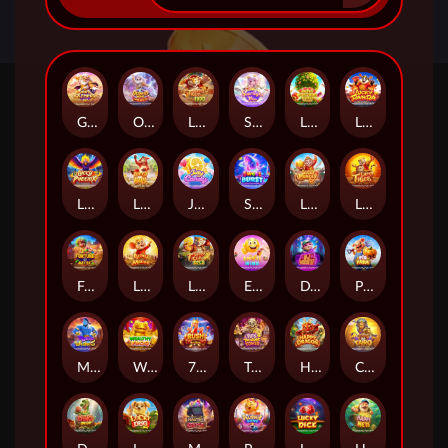
Gates of Olympus POP
Olympus Wins
Lucky Tiger 1000
Starlight Wins
Lucky Fortune Tree
Lucky Panda
Lucky Phoenix
Lucky Bull
Jelly Candy
Sweet Burst
Lucky MonKey
Lucky Tiger
Fortunes of Aztec
Lucky Mouse
Lucky Tiger Gold Ultimate
Emotiwins
DJ Neko
Pig Farm
Mystic Wishes
Wealthy Frog
777 Rush
Tut's Treasure Tower
Happy Dragon
Code of Cairo