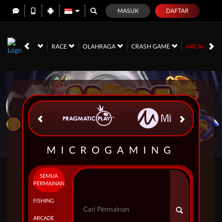
MASUK
DAFTAR
LIVE CASINO
RACE
OLAHRAGA
CRASH GAME
ARCADE
MICROGAMING
SEMUA
PERMAINAN
FISHING
ARCADE