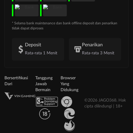
* Selama bank maintenance dan bank offline deposit dan penarikan
tidak dapat diproses
Deposit
Penarikan
Rata-rata 1 Menit
Rata-rata 3 Menit
Bersertifikasi
Tanggung
Browser
Dari
Jawab
Yang
Bermain
Didukung
©2026 JAGO368. Hak
cipta dilindungi | 18+