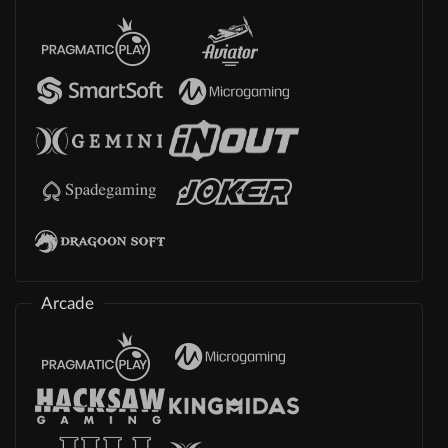
Arcade