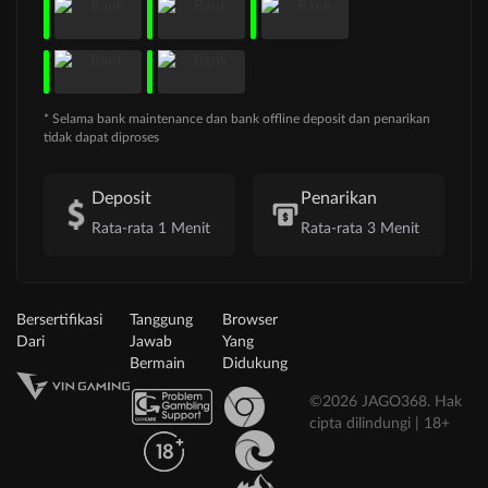
* Selama bank maintenance dan bank offline deposit dan penarikan
tidak dapat diproses
Deposit
Penarikan
Rata-rata 1 Menit
Rata-rata 3 Menit
Bersertifikasi
Tanggung
Browser
Dari
Jawab
Yang
Bermain
Didukung
©2026 JAGO368. Hak
cipta dilindungi | 18+