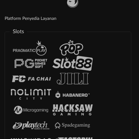
Platform Penyedia Layanan
Slots