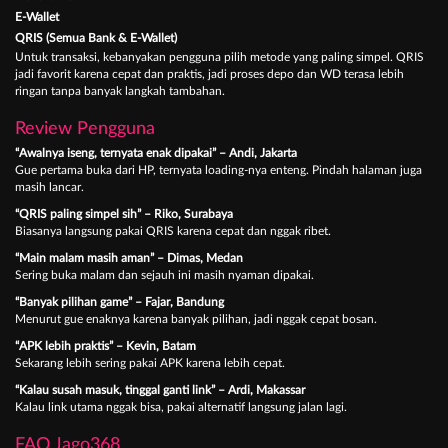
E-Wallet
QRIS (Semua Bank & E-Wallet)
Untuk transaksi, kebanyakan pengguna pilih metode yang paling simpel. QRIS
jadi favorit karena cepat dan praktis, jadi proses depo dan WD terasa lebih
ringan tanpa banyak langkah tambahan.
Review Pengguna
“Awalnya iseng, ternyata enak dipakai” – Andi, Jakarta
Gue pertama buka dari HP, ternyata loading-nya enteng. Pindah halaman juga
masih lancar.
“QRIS paling simpel sih” – Riko, Surabaya
Biasanya langsung pakai QRIS karena cepat dan nggak ribet.
“Main malam masih aman” – Dimas, Medan
Sering buka malam dan sejauh ini masih nyaman dipakai.
“Banyak pilihan game” – Fajar, Bandung
Menurut gue enaknya karena banyak pilihan, jadi nggak cepat bosan.
“APK lebih praktis” – Kevin, Batam
Sekarang lebih sering pakai APK karena lebih cepat.
“Kalau susah masuk, tinggal ganti link” – Ardi, Makassar
Kalau link utama nggak bisa, pakai alternatif langsung jalan lagi.
FAQ Jago368