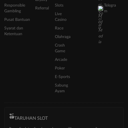
Responsible
Slots
Telegra
Referral
Gambling
m
Live
Pusat Bantuan
Casino
Syarat dan
Race
Ketentuan
Olahraga
Crash
Game
Arcade
Poker
E-Sports
Sabung
Ayam
TARUHAN SLOT