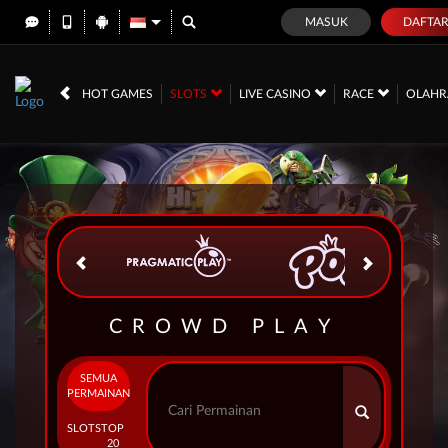
MASUK
DAFTA
IDR
12,667,899,
HOT GAMES
SLOTS
LIVE CASINO
RACE
OLAH
CROWD PLAY
SEMUA
PERMAINAN
SLOTS
TOP
20