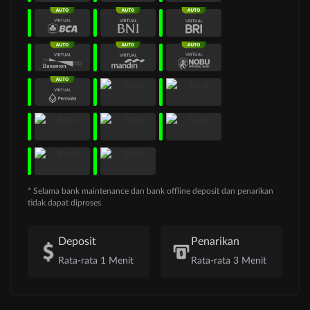
* Selama bank maintenance dan bank offline deposit dan penarikan
tidak dapat diproses
Deposit
Penarikan
Rata-rata 1 Menit
Rata-rata 3 Menit