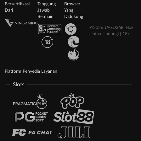
Bersertifikasi
Tanggung
Browser
Dari
Jawab
Yang
Bermain
Didukung
©2026 JAGO368. Hak
cipta dilindungi | 18+
Platform Penyedia Layanan
Slots