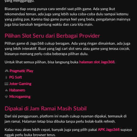
yang mengganggu.
Biasanya tiap orang punya cara sendiri saat pilih game. Ada yang ikut
rekomendasi teman, ada juga yang lebih suka coba-coba dulu sampai ketemu
yang paling pas. Karena tiap game punya feel yang beda, pengalaman mainnya
juga bisa berubah tergantung waktu dan cara kita main.
Pilihan Slot Seru dari Berbagai Provider
Pilihan game di Jago368 cukup beragam. Ada yang ringan dimainkan, ada juga
yang lebih interaktif. Buat yang lagi cari slot seru atau game yang terasa cocok,
biasanya memang perlu coba beberapa pilihan dulu.
Untuk lihat semua pilihan, bisa langsung buka
halaman slot Jago368
.
🎮
Pragmatic Play
📱
PG Soft
🎰
Joker Gaming
🔥
Habanero
💎
Microgaming
Dipakai di Jam Ramai Masih Stabil
Dari sisi penggunaan, platform ini masih cukup nyaman dipakai, termasuk di
jam ramai. Halaman tetap bisa dibuka tanpa perlu bolak-balik refresh.
Kalau mau akses lebih cepat, banyak juga yang pilih pakai
APK Jago368
supaya
nggak perlu buka browser terus.