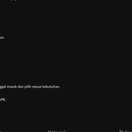
an.
ggal masuk dan pilih sesuai kebutuhan.
APK.