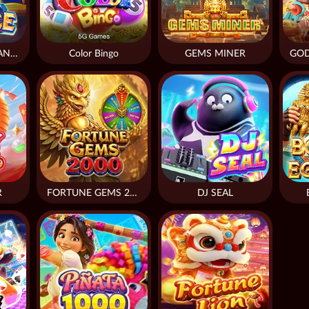
BATTLE OF ALLIANCE
Color Bingo
GEMS MINER
GOD
R
FORTUNE GEMS 2000
DJ SEAL