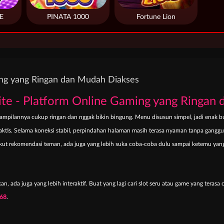
E
PINATA 1000
Fortune Lion
ming yang Ringan dan Mudah Diakses
Site - Platform Online Gaming yang Ringan
tampilannya cukup ringan dan nggak bikin bingung. Menu disusun simpel, jadi enak bua
praktis. Selama koneksi stabil, perpindahan halaman masih terasa nyaman tanpa gang
g ikut rekomendasi teman, ada juga yang lebih suka coba-coba dulu sampai ketemu yan
, ada juga yang lebih interaktif. Buat yang lagi cari slot seru atau game yang teras
368
.