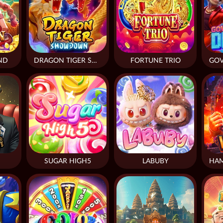
ND
DRAGON TIGER SHOWDOWN
FORTUNE TRIO
SUGAR HIGH5
LABUBY