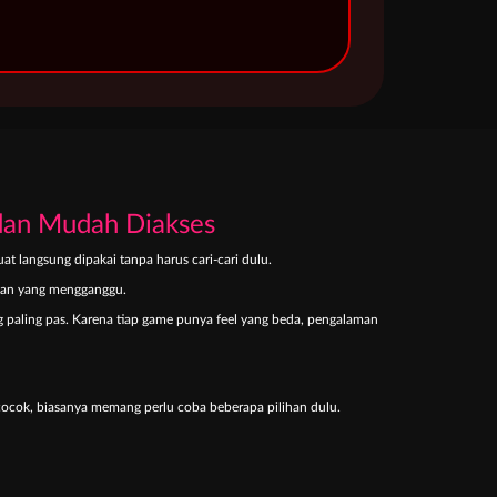
 dan Mudah Diakses
t langsung dipakai tanpa harus cari-cari dulu.
guan yang mengganggu.
g paling pas. Karena tiap game punya feel yang beda, pengalaman
a cocok, biasanya memang perlu coba beberapa pilihan dulu.