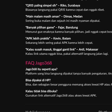
“QRIS paling simpel sih” – Riko, Surabaya
Biasanya langsung pakai QRIS karena cepat dan nggak ribet.
“Main malam masih aman” – Dimas, Medan
Sering buka malam dan sejauh ini masih nyaman dipakai.
“Banyak pilihan game” – Fajar, Bandung
Menurut gue enaknya karena banyak pilihan, jadi nggak cepat bos
“APK lebih praktis” – Kevin, Batam
Sekarang lebih sering pakai APK karena lebih cepat.
“Kalau susah masuk, tinggal ganti link” – Ardi, Makassar
Kalau link utama nggak bisa, pakai alternatif langsung jalan lagi.
FAQ Jago368
Jago368 itu seperti apa?
Platform yang bisa langsung dipakai tanpa banyak pengaturan, tin
Bisa dipakai di HP?
Bisa, dan sebagian besar pengguna memang akses lewat HP atau 
Kalau tidak bisa dibuka?
Gunakan link alternatif Jago368 atau akses lewat APK.