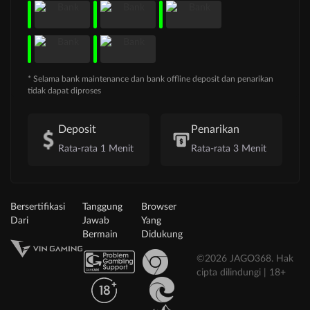
* Selama bank maintenance dan bank offline deposit dan penarikan
tidak dapat diproses
Deposit
Penarikan
Rata-rata 1 Menit
Rata-rata 3 Menit
Bersertifikasi
Tanggung
Browser
Dari
Jawab
Yang
Bermain
Didukung
©2026 JAGO368. Hak
cipta dilindungi | 18+