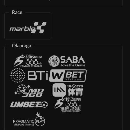
Race
Olahraga