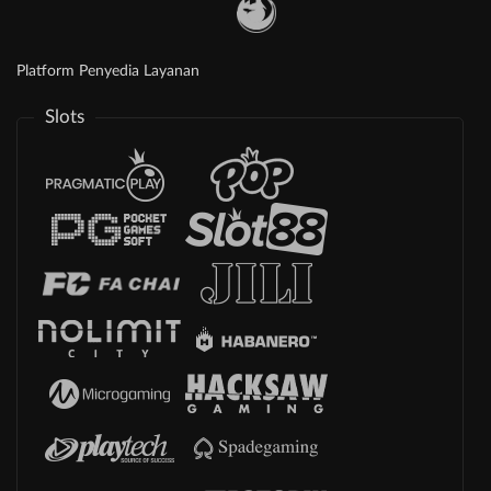
Platform Penyedia Layanan
Slots