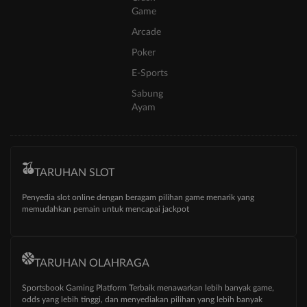
Game
Arcade
Poker
E-Sports
Sabung
Ayam
TARUHAN SLOT
Penyedia slot online dengan beragam pilihan game menarik yang
memudahkan pemain untuk mencapai jackpot
TARUHAN OLAHRAGA
Sportsbook Gaming Platform Terbaik menawarkan lebih banyak game,
odds yang lebih tinggi, dan menyediakan pilihan yang lebih banyak