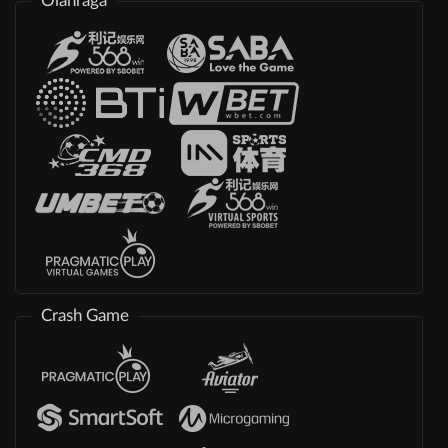
Olahraga
Crash Game