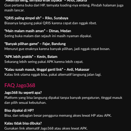
“Awalnya iseng, ternyata enak dipakai” – Andi, Jakarta
Gue pertama buka dari HP, ternyata loading-nya enteng. Pindah halaman juga
masih lancar.
“QRIS paling simpel sih” – Riko, Surabaya
Biasanya langsung pakai QRIS karena cepat dan nggak ribet.
“Main malam masih aman” – Dimas, Medan
Sering buka malam dan sejauh ini masih nyaman dipakai.
“Banyak pilihan game” – Fajar, Bandung
Menurut gue enaknya karena banyak pilihan, jadi nggak cepat bosan.
“APK lebih praktis” – Kevin, Batam
Sekarang lebih sering pakai APK karena lebih cepat.
“Kalau susah masuk, tinggal ganti link” – Ardi, Makassar
Kalau link utama nggak bisa, pakai alternatif langsung jalan lagi.
FAQ Jago368
Jago368 itu seperti apa?
Platform yang bisa langsung dipakai tanpa banyak pengaturan, tinggal masuk
dan pilih sesuai kebutuhan.
Bisa dipakai di HP?
Bisa, dan sebagian besar pengguna memang akses lewat HP atau APK.
Kalau tidak bisa dibuka?
Gunakan link alternatif Jago368 atau akses lewat APK.