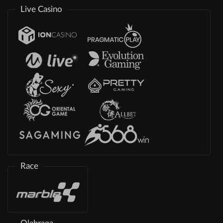
Live Casino
Race