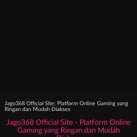
Jago368 Official Site: Platform Online Gaming yang
Ringan dan Mudah Diakses
Jago368 Official Site - Platform Online
Gaming yang Ringan dan Mudah