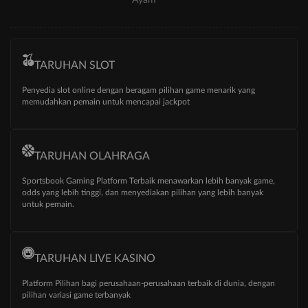
Ayam
TARUHAN SLOT
Penyedia slot online dengan beragam pilihan game menarik yang
memudahkan pemain untuk mencapai jackpot
TARUHAN OLAHRAGA
Sportsbook Gaming Platform Terbaik menawarkan lebih banyak game,
odds yang lebih tinggi, dan menyediakan pilihan yang lebih banyak
untuk pemain.
TARUHAN LIVE KASINO
Platform Pilihan bagi perusahaan-perusahaan terbaik di dunia, dengan
pilihan variasi game terbanyak