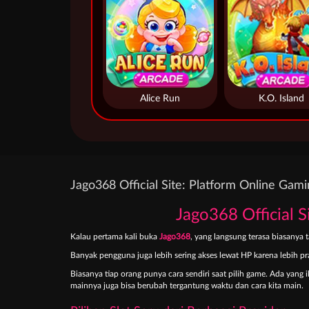
Alice Run
K.O. Island
Jago368 Official Site: Platform Online Ga
Jago368 Official 
Kalau pertama kali buka
Jago368
, yang langsung terasa biasanya 
Banyak pengguna juga lebih sering akses lewat HP karena lebih 
Biasanya tiap orang punya cara sendiri saat pilih game. Ada yan
mainnya juga bisa berubah tergantung waktu dan cara kita main.