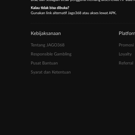
Kalau tidak bisa dibuka?
Gunakan link alternatif Jago368 atau akses lewat APK.
Kebijaksanaan
Platfor
Tentang JAGO368
Promosi
Responsible Gambling
Loyalty
Pusat Bantuan
Referral
Syarat dan Ketentuan