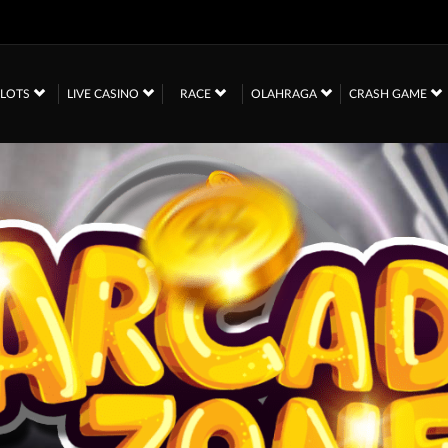
SLOTS
LIVE CASINO
RACE
OLAHRAGA
CRASH GAME