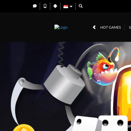
HOT GAMES