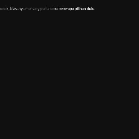
a cocok, biasanya memang perlu coba beberapa pilihan dulu.