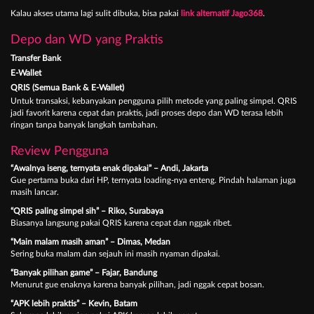
Kalau akses utama lagi sulit dibuka, bisa pakai
link alternatif Jago368
.
Depo dan WD yang Praktis
Transfer Bank
E-Wallet
QRIS (Semua Bank & E-Wallet)
Untuk transaksi, kebanyakan pengguna pilih metode yang paling simpel. QRIS
jadi favorit karena cepat dan praktis, jadi proses depo dan WD terasa lebih
ringan tanpa banyak langkah tambahan.
Review Pengguna
“Awalnya iseng, ternyata enak dipakai” – Andi, Jakarta
Gue pertama buka dari HP, ternyata loading-nya enteng. Pindah halaman juga
masih lancar.
“QRIS paling simpel sih” – Riko, Surabaya
Biasanya langsung pakai QRIS karena cepat dan nggak ribet.
“Main malam masih aman” – Dimas, Medan
Sering buka malam dan sejauh ini masih nyaman dipakai.
“Banyak pilihan game” – Fajar, Bandung
Menurut gue enaknya karena banyak pilihan, jadi nggak cepat bosan.
“APK lebih praktis” – Kevin, Batam