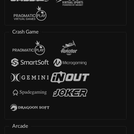
Crash Game
Arcade