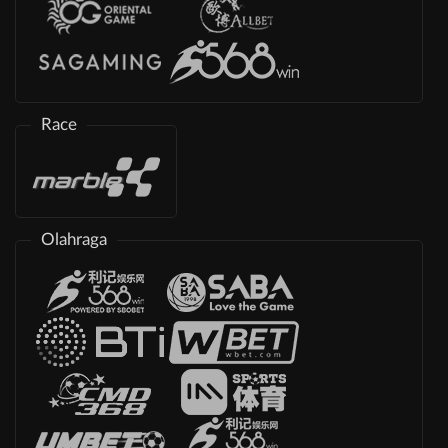
Race
Olahraga