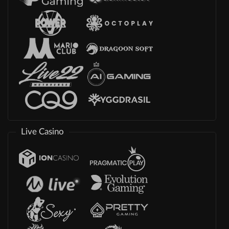
Live Casino