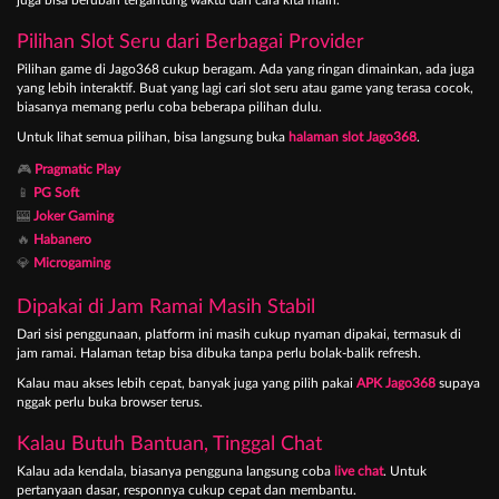
juga bisa berubah tergantung waktu dan cara kita main.
Pilihan Slot Seru dari Berbagai Provider
Pilihan game di Jago368 cukup beragam. Ada yang ringan dimainkan, ada juga
yang lebih interaktif. Buat yang lagi cari slot seru atau game yang terasa cocok,
biasanya memang perlu coba beberapa pilihan dulu.
Untuk lihat semua pilihan, bisa langsung buka
halaman slot Jago368
.
🎮
Pragmatic Play
📱
PG Soft
🎰
Joker Gaming
🔥
Habanero
💎
Microgaming
Dipakai di Jam Ramai Masih Stabil
Dari sisi penggunaan, platform ini masih cukup nyaman dipakai, termasuk di
jam ramai. Halaman tetap bisa dibuka tanpa perlu bolak-balik refresh.
Kalau mau akses lebih cepat, banyak juga yang pilih pakai
APK Jago368
supaya
nggak perlu buka browser terus.
Kalau Butuh Bantuan, Tinggal Chat
Kalau ada kendala, biasanya pengguna langsung coba
live chat
. Untuk
pertanyaan dasar, responnya cukup cepat dan membantu.