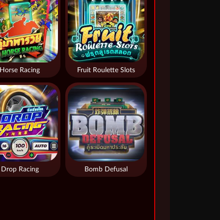
Horse Racing
Fruit Roulette Slots
Drop Racing
Bomb Defusal