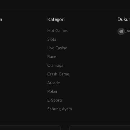
m
Kategori
Duku
Hot Games
JA
Slots
Live Casino
Race
Olahraga
Crash Game
Arcade
Poker
E-Sports
Sabung Ayam