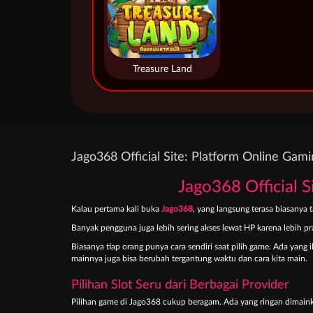
Treasure Land
Jago368 Official Site: Platform Online Ga
Jago368 Official 
Kalau pertama kali buka
Jago368
, yang langsung terasa biasanya 
Banyak pengguna juga lebih sering akses lewat HP karena lebih 
Biasanya tiap orang punya cara sendiri saat pilih game. Ada yan
mainnya juga bisa berubah tergantung waktu dan cara kita main.
Pilihan Slot Seru dari Berbagai Provider
Pilihan game di Jago368 cukup beragam. Ada yang ringan dimainkan