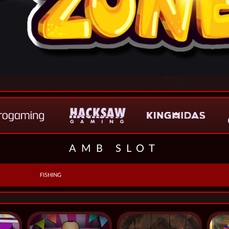
AMB SLOT
FISHING