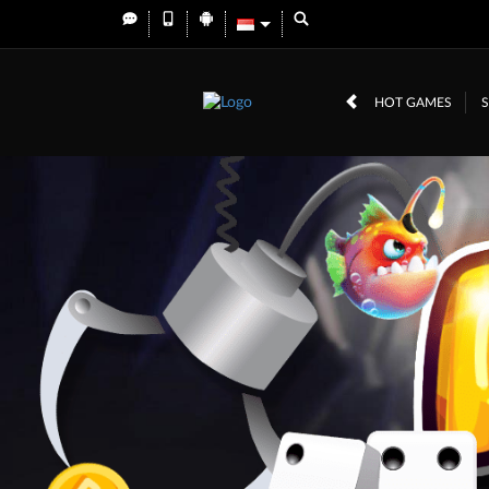
HOT GAMES