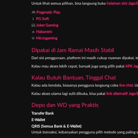
Untuk lihat semua pilihan, bisa langsung buka
halaman slot Jago
🎮
Pragmatic Play
📱
PG Soft
🎰
Joker Gaming
🔥
Habanero
💎
Microgaming
Dipakai di Jam Ramai Masih Stabil
Dari sisi penggunaan, platform ini masih cukup nyaman dipakai, te
Kalau mau akses lebih cepat, banyak juga yang pilih pakai
APK Ja
Kalau Butuh Bantuan, Tinggal Chat
Kalau ada kendala, biasanya pengguna langsung coba
live chat
. 
Kalau akses utama lagi sulit dibuka, bisa pakai
link alternatif Jago
Depo dan WD yang Praktis
Transfer Bank
E-Wallet
QRIS (Semua Bank & E-Wallet)
Untuk transaksi, kebanyakan pengguna pilih metode yang paling si