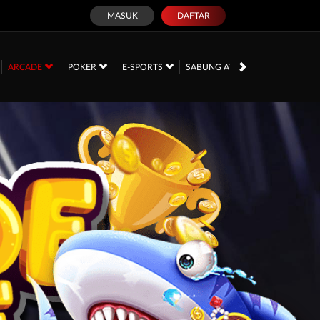
MASUK
DAFTAR
PROMOSI
ARCADE
POKER
E-SPORTS
SABUNG AYAM