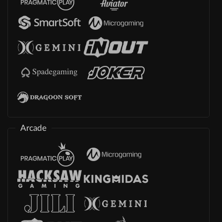
Arcade