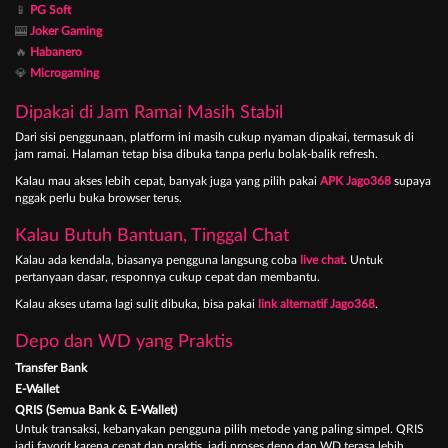
📱
PG Soft
🎰
Joker Gaming
🔥
Habanero
💎
Microgaming
Dipakai di Jam Ramai Masih Stabil
Dari sisi penggunaan, platform ini masih cukup nyaman dipakai, termasuk di
jam ramai. Halaman tetap bisa dibuka tanpa perlu bolak-balik refresh.
Kalau mau akses lebih cepat, banyak juga yang pilih pakai
APK Jago368
supaya
nggak perlu buka browser terus.
Kalau Butuh Bantuan, Tinggal Chat
Kalau ada kendala, biasanya pengguna langsung coba
live chat
. Untuk
pertanyaan dasar, responnya cukup cepat dan membantu.
Kalau akses utama lagi sulit dibuka, bisa pakai
link alternatif Jago368
.
Depo dan WD yang Praktis
Transfer Bank
E-Wallet
QRIS (Semua Bank & E-Wallet)
Untuk transaksi, kebanyakan pengguna pilih metode yang paling simpel. QRIS
jadi favorit karena cepat dan praktis, jadi proses depo dan WD terasa lebih