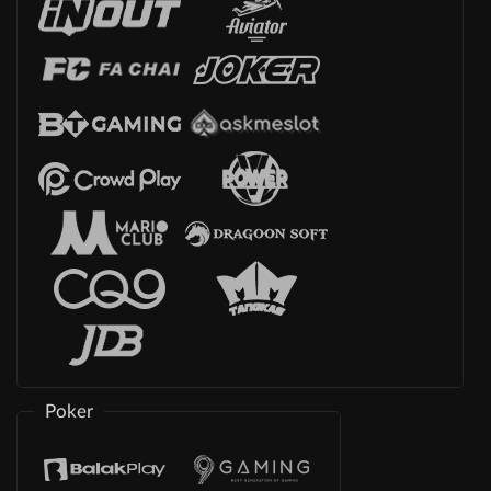
Poker