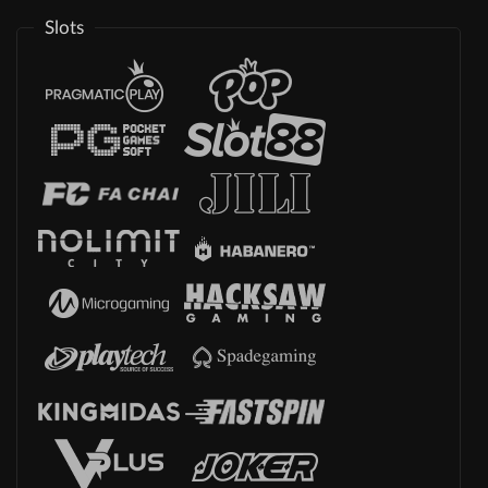
Slots