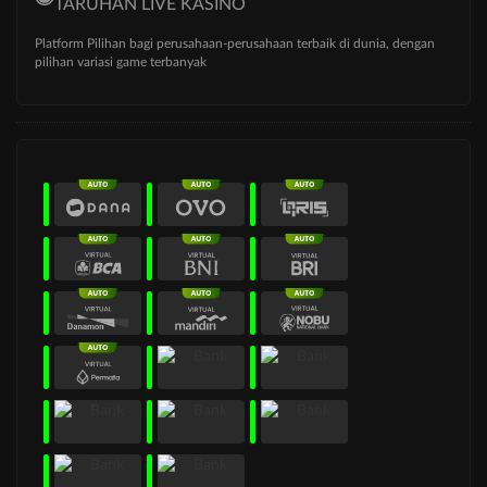
TARUHAN LIVE KASINO
Platform Pilihan bagi perusahaan-perusahaan terbaik di dunia, dengan
pilihan variasi game terbanyak