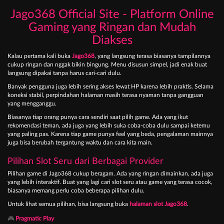
Jago368 Official Site - Platform Online
Gaming yang Ringan dan Mudah
Diakses
Kalau pertama kali buka
Jago368
, yang langsung terasa biasanya tampilannya
cukup ringan dan nggak bikin bingung. Menu disusun simpel, jadi enak buat
langsung dipakai tanpa harus cari-cari dulu.
Banyak pengguna juga lebih sering akses lewat HP karena lebih praktis. Selama
koneksi stabil, perpindahan halaman masih terasa nyaman tanpa gangguan
yang mengganggu.
Biasanya tiap orang punya cara sendiri saat pilih game. Ada yang ikut
rekomendasi teman, ada juga yang lebih suka coba-coba dulu sampai ketemu
yang paling pas. Karena tiap game punya feel yang beda, pengalaman mainnya
juga bisa berubah tergantung waktu dan cara kita main.
Pilihan Slot Seru dari Berbagai Provider
Pilihan game di Jago368 cukup beragam. Ada yang ringan dimainkan, ada juga
yang lebih interaktif. Buat yang lagi cari slot seru atau game yang terasa cocok,
biasanya memang perlu coba beberapa pilihan dulu.
Untuk lihat semua pilihan, bisa langsung buka
halaman slot Jago368
.
🎮
Pragmatic Play