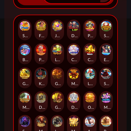
Shoot Piggy
Fiesta Frenzy
Jewely Spin
Dr.Franken’s Lab
Panda’s Jackpot
Safari Run
BigBang Spin
Pop Popcorns
Little Witch's Fortune
Celestial Goddess
Cherry Bell
Elizabeth Lab
Golden Panda
King of Pig
Gold of the King
Magic Fire
Lucky Waterfalls
Sword Master
Mystery Wind
Detective’s Dream
Gold Dragon
Diamond Mask
Oriental Treasures
Mega Cave