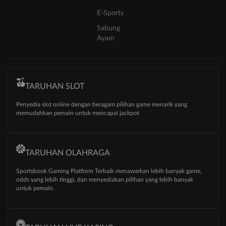
E-Sports
Sabung
Ayam
TARUHAN SLOT
Penyedia slot online dengan beragam pilihan game menarik yang
memudahkan pemain untuk mencapai jackpot
TARUHAN OLAHRAGA
Sportsbook Gaming Platform Terbaik menawarkan lebih banyak game,
odds yang lebih tinggi, dan menyediakan pilihan yang lebih banyak
untuk pemain.