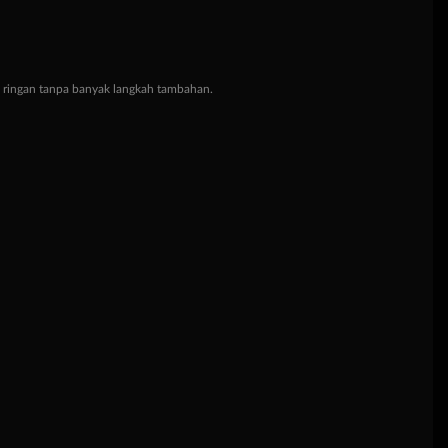
ih ringan tanpa banyak langkah tambahan.