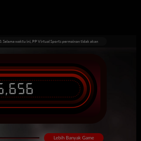
a waktu ini, PP Virtual Sports permainan tidak akan tersedia. Kami memohon maaf 
6,656
Lebih Banyak Game