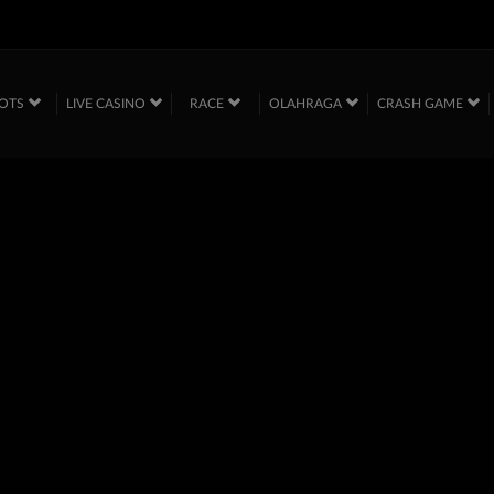
LOTS
LIVE CASINO
RACE
OLAHRAGA
CRASH GAME