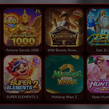
Fortune Garuda 1000
Wild Bounty Showdown
Epic Ze
SUPER ELEMENTS 2
Mahjong Ways 2
Kpop Hunt