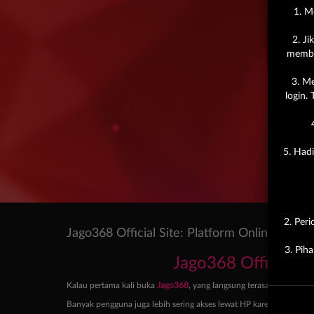
1. M
2. J
membe
3. M
login.
5. Had
2. Peri
Jago368 Official Site: Platform Online Gam
3. Pih
Jago368 Official S
Kalau pertama kali buka
Jago368
, yang langsung terasa biasanya t
Banyak pengguna juga lebih sering akses lewat HP karena lebih pr