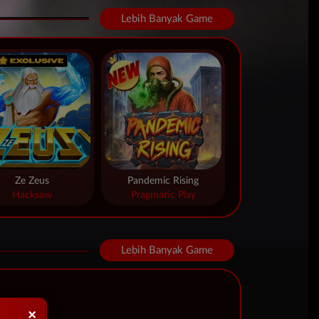
Lebih Banyak Game
Ze Zeus
Pandemic Rising
Hacksaw
Pragmatic Play
Lebih Banyak Game
×