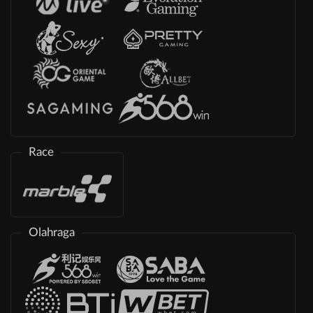
Race
Olahraga