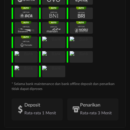
* Selama bank maintenance dan bank offline deposit dan penarikan
tidak dapat diproses
Deposit
Penarikan
Rata-rata 1 Menit
Rata-rata 3 Menit