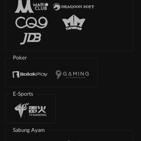
Poker
E-Sports
Sabung Ayam