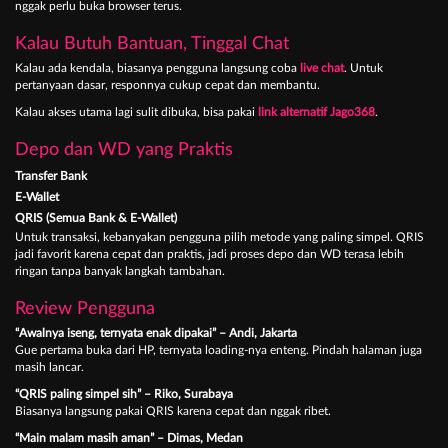
nggak perlu buka browser terus.
Kalau Butuh Bantuan, Tinggal Chat
Kalau ada kendala, biasanya pengguna langsung coba
live chat
. Untuk
pertanyaan dasar, responnya cukup cepat dan membantu.
Kalau akses utama lagi sulit dibuka, bisa pakai
link alternatif Jago368
.
Depo dan WD yang Praktis
Transfer Bank
E-Wallet
QRIS (Semua Bank & E-Wallet)
Untuk transaksi, kebanyakan pengguna pilih metode yang paling simpel. QRIS
jadi favorit karena cepat dan praktis, jadi proses depo dan WD terasa lebih
ringan tanpa banyak langkah tambahan.
Review Pengguna
“Awalnya iseng, ternyata enak dipakai” – Andi, Jakarta
Gue pertama buka dari HP, ternyata loading-nya enteng. Pindah halaman juga
masih lancar.
“QRIS paling simpel sih” – Riko, Surabaya
Biasanya langsung pakai QRIS karena cepat dan nggak ribet.
“Main malam masih aman” – Dimas, Medan