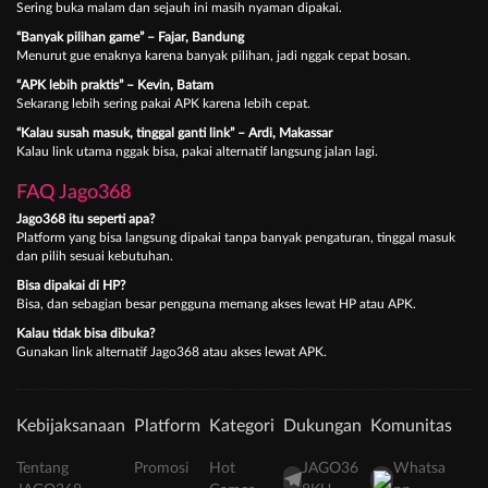
Sering buka malam dan sejauh ini masih nyaman dipakai.
“Banyak pilihan game” – Fajar, Bandung
Menurut gue enaknya karena banyak pilihan, jadi nggak cepat bosan.
“APK lebih praktis” – Kevin, Batam
Sekarang lebih sering pakai APK karena lebih cepat.
“Kalau susah masuk, tinggal ganti link” – Ardi, Makassar
Kalau link utama nggak bisa, pakai alternatif langsung jalan lagi.
FAQ Jago368
Jago368 itu seperti apa?
Platform yang bisa langsung dipakai tanpa banyak pengaturan, tinggal masuk
dan pilih sesuai kebutuhan.
Bisa dipakai di HP?
Bisa, dan sebagian besar pengguna memang akses lewat HP atau APK.
Kalau tidak bisa dibuka?
Gunakan link alternatif Jago368 atau akses lewat APK.
Kebijaksanaan
Platform
Kategori
Dukungan
Komunitas
Tentang
Promosi
Hot
JAGO36
Whatsa