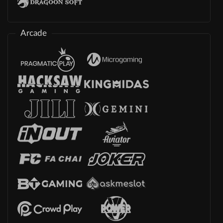
Arcade